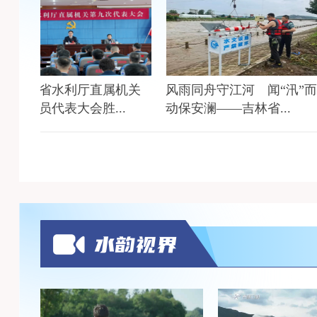
林省水利厅直属机关
风雨同舟守江河 闻“汛”而
党员代表大会胜...
动保安澜——吉林省...