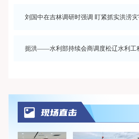
刘国中在吉林调研时强调 盯紧抓实洪涝灾
扼洪——水利部持续会商调度松辽水利工