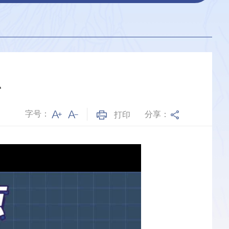
么
字号：
分享：
打印